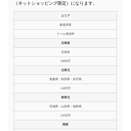
（ネットショッピング限定）になります。
エリア
都道府県
クール便送料
北海道
北海道
1885円
北東北
青森県・秋田県・岩手県
1465円
南東北
宮城県・山形県・福島県
1335円
関東