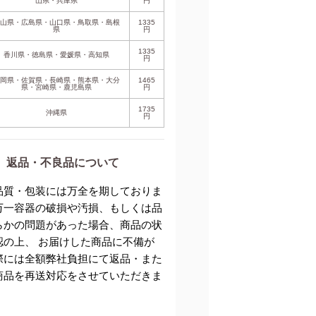
山県・兵庫県
円
岡山県・広島県・山口県・鳥取県・島根
1335
県
円
1335
香川県・徳島県・愛媛県・高知県
円
福岡県・佐賀県・長崎県・熊本県・大分
1465
県・宮崎県・鹿児島県
円
1735
沖縄県
円
返品・不良品について
品質・包装には万全を期しておりま
万一容器の破損や汚損、もしくは品
らかの問題があった場合、商品の状
認の上、 お届けした商品に不備が
際には全額弊社負担にて返品・また
商品を再送対応をさせていただきま