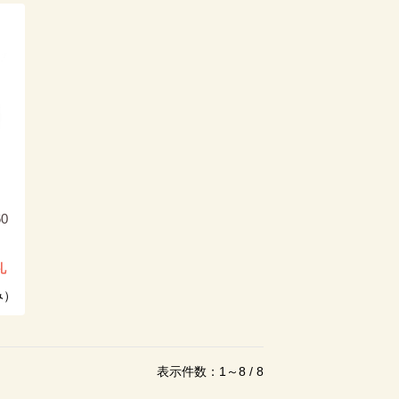
0
礼
み）
表示件数：1～8 / 8