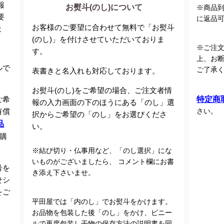
報
お熨斗(のし)について
※商品
要
に返品
お客様のご要望に合わせて無料で「お熨斗
ま
(のし)」を付けさせていただいておりま
※ご注
す。
上、お
ルで
ご了承
表書きと名入れも対応しております。
お熨斗(のし)をご希望の場合、ご注文者情
ご希
特定商
報の入力画面の下のほうにある「のし」選
有償
さい。
択からご希望の「のし」をお選びくださ
品
い。
購
※結び切り・仏事用など、「のし選択」にな
いものがございましたら、 コメント欄にお書
号を
き添え下さいませ。
せシ
をご
平田屋では「内のし」でお熨斗をかけます。
お品物を包装した後「のし」をかけ、ビニー
、
ルで再度包装し干物の保存方法の説明書を同