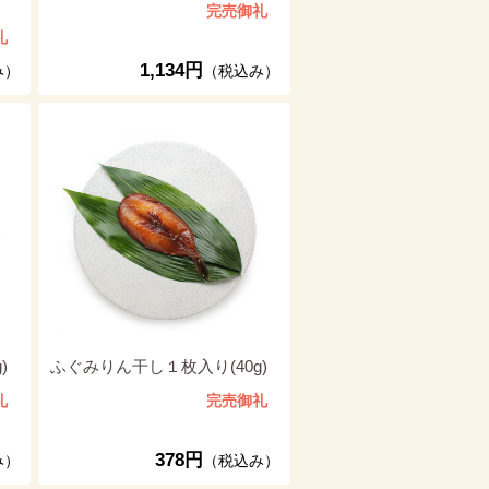
完売御礼
礼
1,134円
み）
（税込み）
)
ふぐみりん干し１枚入り(40g)
礼
完売御礼
378円
み）
（税込み）