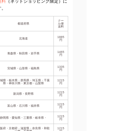
無料
（ネットショッピング限定）に
す。
クー
都道府県
ル便
送料
1885
北海道
円
1465
青森県・秋田県・岩手県
円
1335
宮城県・山形県・福島県
円
茨城県・栃木県・群馬県・埼玉県・千葉
1215
県・神奈川県・東京都・山梨県
円
1215
新潟県・長野県
円
1215
富山県・石川県・福井県
円
1215
静岡県・愛知県・三重県・岐阜県・
円
大阪府・京都府・滋賀県・奈良県・和歌
1215