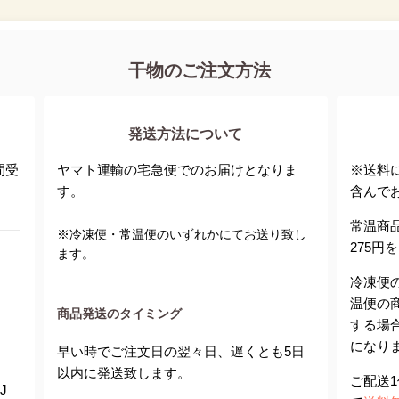
干物のご注文方法
発送方法について
間受
ヤマト運輸の宅急便でのお届けとなりま
※送料
す。
含んで
常温商
※冷凍便・常温便のいずれかにてお送り致し
275
ます。
冷凍便
温便の
商品発送のタイミング
する場
になり
早い時でご注文日の翌々日、遅くとも5日
以内に発送致します。
ご配送1
J