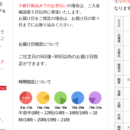
で
送料
S
※銀行振込みでのお支払い
の場合は、ご入金
なりま
P＆
確認後５日以内に発送いたします。
お届け日をご指定の場合は、お届け日の前々
エ
リ
日までにお振り込みください。
ア
って
北
。ご
海
道
お届け日指定について
す。
北
東
ご注文日の5日後~30日以内のお届け日指
北
をク
定ができます。
南
ム」
東
北
関
時間指定について
東
信
越
北
陸
午前中(8時～12時)/14時～16時/16時～18
中
部
す。
時/18時～20時/19時～21時
関