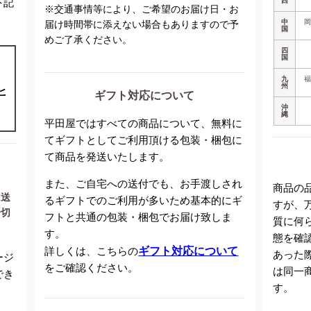
下記
西
※交通事情等により、ご希望のお届け日・お
中
届け時間帯に添えない場合もありますので予
国
めご了承ください。
四
国
九
州
ヒ
ギフト対応について
沖
縄
平田屋ではすべての商品について、無料に
てギフトとしてご利用頂ける包装・梱包に
て商品を発送いたします。
また、ご自宅への送付でも、お手渡しされ
商品の
は送
るギフトでのご利用が多いため基本的にギ
すが、
一切
フトと共通の包装・梱包でお届け致しま
質に何
す。
態を確
詳しくは、こちらの
ギフト対応について
あった
ージ
をご確認ください。
は同一
でき
す。