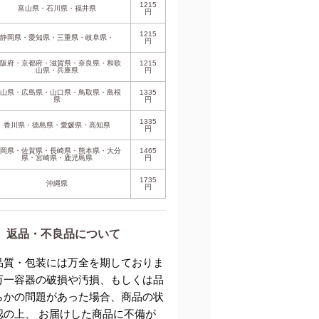
1215
富山県・石川県・福井県
円
1215
静岡県・愛知県・三重県・岐阜県・
円
大阪府・京都府・滋賀県・奈良県・和歌
1215
山県・兵庫県
円
岡山県・広島県・山口県・鳥取県・島根
1335
県
円
1335
香川県・徳島県・愛媛県・高知県
円
福岡県・佐賀県・長崎県・熊本県・大分
1465
県・宮崎県・鹿児島県
円
1735
沖縄県
円
返品・不良品について
品質・包装には万全を期しておりま
万一容器の破損や汚損、もしくは品
らかの問題があった場合、商品の状
認の上、 お届けした商品に不備が