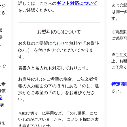
詳しくは、こちらの
ギフト対応について
あった
ージ
をご確認ください。
は同一
でき
す。
報
お熨斗(のし)について
※商品
要
に返品
お客様のご要望に合わせて無料で「お熨斗
ま
(のし)」を付けさせていただいておりま
※ご注
す。
上、お
ルで
ご了承
表書きと名入れも対応しております。
お熨斗(のし)をご希望の場合、ご注文者情
ご希
特定商
報の入力画面の下のほうにある「のし」選
有償
さい。
択からご希望の「のし」をお選びくださ
品
い。
購
※結び切り・仏事用など、「のし選択」にな
いものがございましたら、 コメント欄にお書
号を
き添え下さいませ。