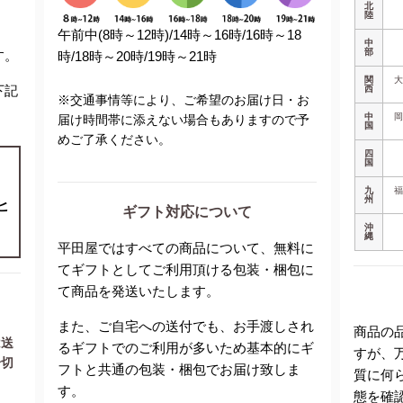
北
陸
午前中(8時～12時)/14時～16時/16時～18
中
部
す。
時/18時～20時/19時～21時
関
下記
西
※交通事情等により、ご希望のお届け日・お
中
届け時間帯に添えない場合もありますので予
国
めご了承ください。
四
国
九
州
ヒ
ギフト対応について
沖
縄
平田屋ではすべての商品について、無料に
てギフトとしてご利用頂ける包装・梱包に
て商品を発送いたします。
また、ご自宅への送付でも、お手渡しされ
商品の
は送
るギフトでのご利用が多いため基本的にギ
すが、
一切
フトと共通の包装・梱包でお届け致しま
質に何
す。
態を確