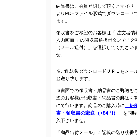
納品書は、会員登録して頂くとマイペ
よりPDFファイル形式でダウンロード
ます。
領収書をご希望のお客様は「 注文者情
入力画面 」の領収書選択ボタンで「必
（メール送付）」を選択してください
せ。
※ご配送後ダウンロードＵＲＬをメー
お送り致します。
※書面での領収書・納品書のご郵送を
望のお客様は領収書・納品書の郵送を
にて行います。商品のご購入時に
「納
書・領収書の郵送（+84円）」
を同時
入下さいませ。
「商品出荷メール」に記載の送り状番