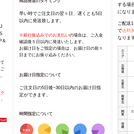
商品発送のタイミング
する場
になり
早い時でご注文日の翌々日、遅くとも5日
以内に発送致します。
ご配送1
J
で
送料
S
※銀行振込みでのお支払い
の場合は、ご入金
なりま
P＆
確認後５日以内に発送いたします。
お届け日をご指定の場合は、お届け日の前々
エ
リ
日までにお振り込みください。
ア
って
北
。ご
海
道
お届け日指定について
す。
北
東
ご注文日の5日後~30日以内のお届け日指
北
をク
定ができます。
南
ム」
東
北
関
時間指定について
東
信
越