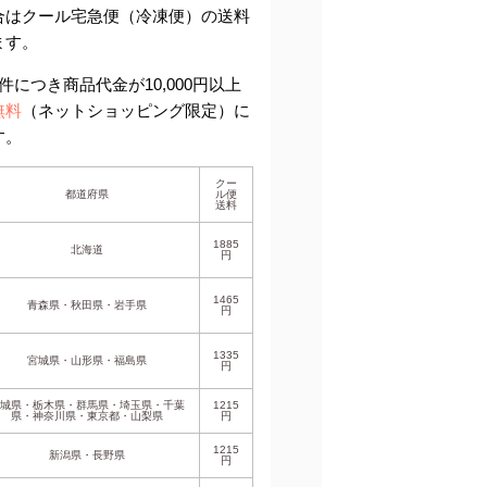
合はクール宅急便（冷凍便）の送料
ます。
件につき商品代金が10,000円以上
無料
（ネットショッピング限定）に
す。
クー
都道府県
ル便
送料
1885
北海道
円
1465
青森県・秋田県・岩手県
円
1335
宮城県・山形県・福島県
円
茨城県・栃木県・群馬県・埼玉県・千葉
1215
県・神奈川県・東京都・山梨県
円
1215
新潟県・長野県
円