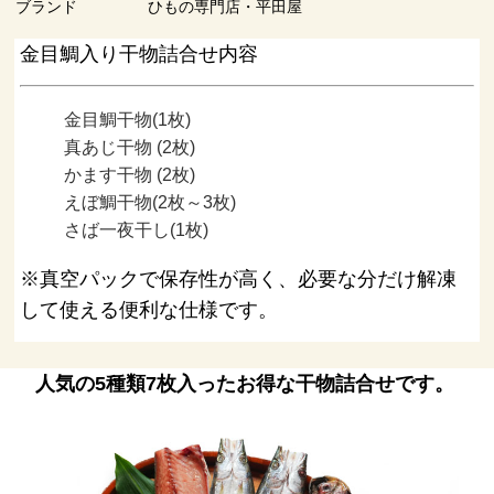
ブランド
ひもの専門店・平田屋
金目鯛入り干物詰合せ内容
金目鯛干物(1枚)
真あじ干物 (2枚)
かます干物 (2枚)
えぼ鯛干物(2枚～3枚)
さば一夜干し(1枚)
※真空パックで保存性が高く、必要な分だけ解凍
して使える便利な仕様です。
人気の5種類7枚入ったお得な干物詰合せです。