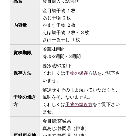
品名
金目鯛入り詰合せ
金目鯛干物 １枚
あじ干物 ２枚
内容量
かます干物 ２枚
えぼ鯛干物 ２枚～３枚
さば一夜干し １枚
冷蔵-1週間
賞味期限
冷凍-2週間～3週間
要冷蔵5℃以下
保存方法
くわしくは
干物の保存方法
をご覧下さ
いませ。
解凍せずそのまま焼いていただくと、
干物の焼き
風味をそこないません。
方
くわしくは
干物の焼き方
をご覧下さい
ませ。
金目鯛:宮城県
真あじ:静岡県（伊東）
原料原産地
かます:静岡県（伊東）