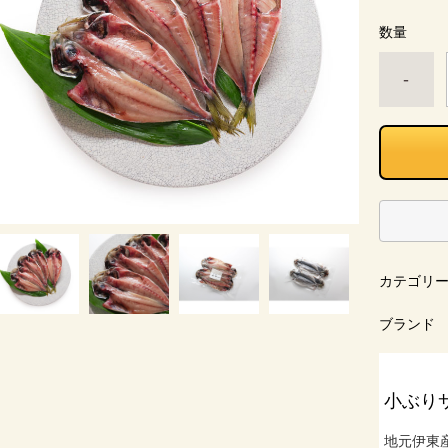
数量
-
カテゴリ
ブランド
小ぶり
地元伊東