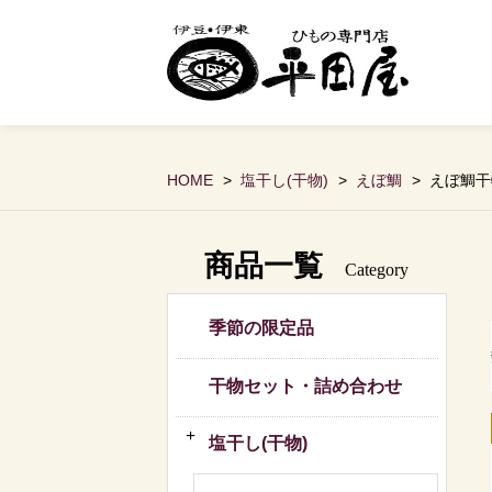
HOME
塩干し(干物)
えぼ鯛
えぼ鯛干物
商品一覧
Category
季節の限定品
干物セット・詰め合わせ
塩干し(干物)