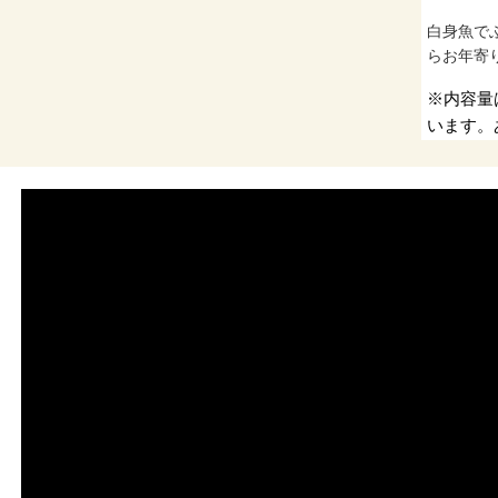
白身魚で
らお年寄
※内容量
います。