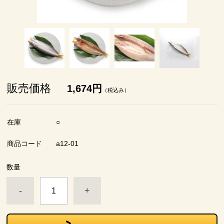
販売価格
1,674円
（税込み）
在庫
○
商品コード
a12-01
数量
-
+