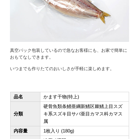
真空パック包装しているので急なお客様にも、お家で簡単に
おもてなしできます。
いつまでも作りたてのおいしさが手軽に楽しめます。
品名
かます干物(特上)
硬骨魚類条鰭亜綱新鰭区棘鰭上目スズ
分類
キ系スズキ目サバ亜目カマス科カマス
属
内容量
1枚入り (180g)