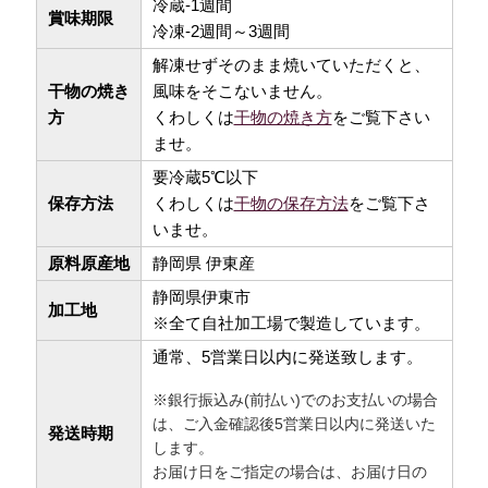
冷蔵-1週間
賞味期限
冷凍-2週間～3週間
解凍せずそのまま焼いていただくと、
干物の焼き
風味をそこないません。
方
くわしくは
干物の焼き方
をご覧下さい
ませ。
要冷蔵5℃以下
保存方法
くわしくは
干物の保存方法
をご覧下さ
いませ。
原料原産地
静岡県 伊東産
静岡県伊東市
加工地
※全て自社加工場で製造しています。
通常、5営業日以内に発送致します。
※銀行振込み(前払い)でのお支払いの場合
は、ご入金確認後5営業日以内に発送いた
発送時期
します。
お届け日をご指定の場合は、お届け日の