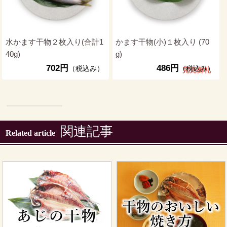
水かます干物２枚入り(合計1
かます干物(小)１枚入り (70
40g)
g)
702円
486円
（税込み）
（税込み）
完売御礼
関連記事
Related article