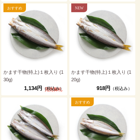
かます干物(特上)１枚入り (1
かます干物(特上)１枚入り (1
30g)
20g)
1,134円
918円
（税込み）
（税込み）
完売御礼